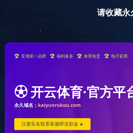
欢迎访问爱体育·体育(中国)官方网站官网！
网站首页
公司简介
产品中心