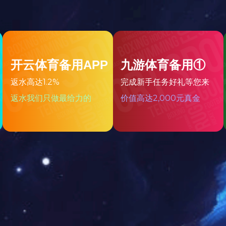
心
机滚刀