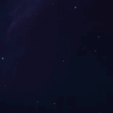
爱体育·体育(中国)官方