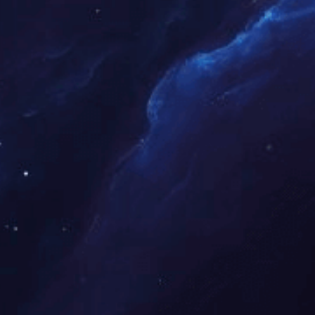
1
2
共10条 2页，到第