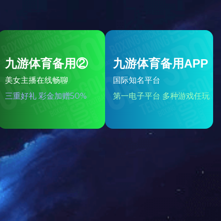
首页
>
产品中心