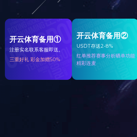
产品中
新式300切粒机
弹性体切粒机
澳迈230切粒机
静音罩切粒机
切粒
新式500切粒机