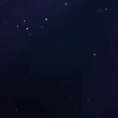
地址：
泰州市高港区口岸街道田河
电话：
158-9992-0846
邮箱：
kr17315253165@163.com